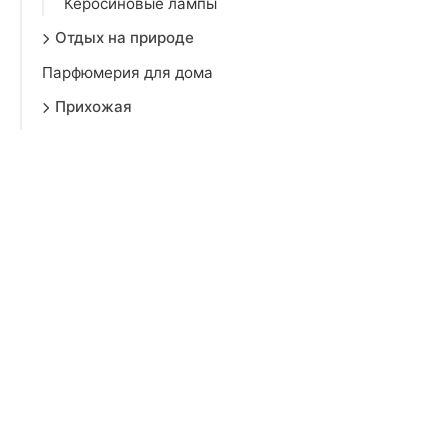
Керосиновые лампы
Отдых на природе
Парфюмерия для дома
Прихожая
Религия, эзотерика
Сувенирная продукция
Хозяйственные товары
Хранение вещей
Цветы, вазы и кашпо
Шторы
Красота
Аксессуары