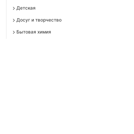
Детская
Досуг и творчество
Бытовая химия
Все для праздника
Зеркала
Коврики
Кронштейны
Освещение
Отдых на природе
Парфюмерия для дома
Прихожая
Религия, эзотерика