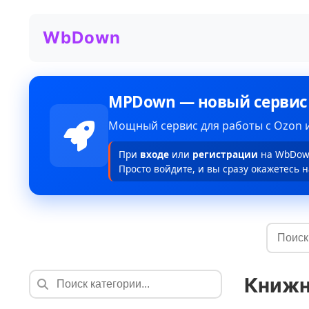
WbDown
MPDown — новый сервис
Мощный сервис для работы с Ozon и
При
входе
или
регистрации
на WbDown
Просто войдите, и вы сразу окажетесь н
Книжн