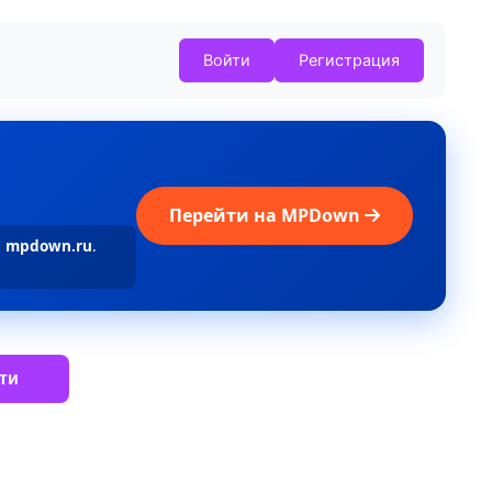
Войти
Регистрация
Перейти на MPDown
а
mpdown.ru
.
ти