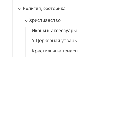
Религия, эзотерика
Христианство
Иконы и аксессуары
Церковная утварь
Крестильные товары
Венчание
Книжная продукция
Ислам
Иудаизм
Буддизм
Эзотерика и обереги
Благоустройство могилы
Книжная продукция