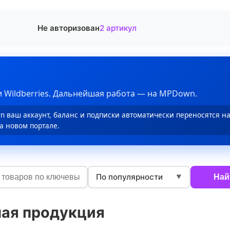
Не авторизован
2 артикул
 Wildberries. Дальнейшая работа — на MPDown.
 ваш аккаунт, баланс и подписки автоматически переносятся н
а новом портале.
По популярности
Най
▼
ая продукция