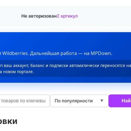
Не авторизован
2 артикул
 Wildberries. Дальнейшая работа — на MPDown.
 ваш аккаунт, баланс и подписки автоматически переносятся н
а новом портале.
По популярности
Най
▼
овки