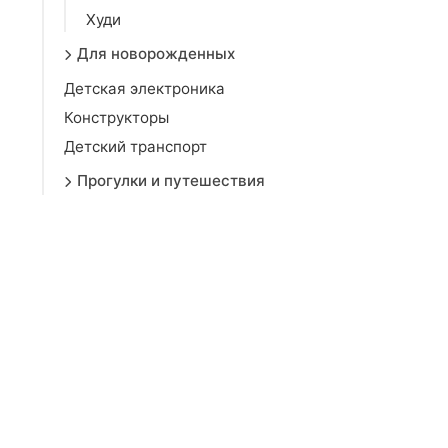
Худи
Для новорожденных
Детская электроника
Конструкторы
Детский транспорт
Прогулки и путешествия
Детское питание
Детская комната
Религиозная одежда
Товары для малыша
Подгузники
Подарки детям
Мужчинам