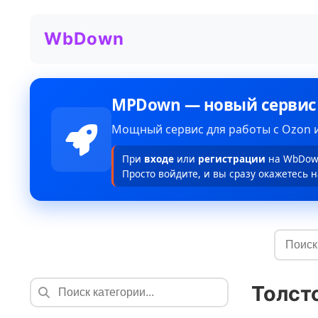
WbDown
MPDown — новый сервис
Мощный сервис для работы с Ozon и
При
входе
или
регистрации
на WbDown
Просто войдите, и вы сразу окажетесь н
Толст