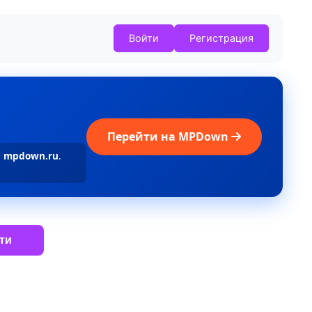
Войти
Регистрация
Перейти на MPDown
а
mpdown.ru
.
ти