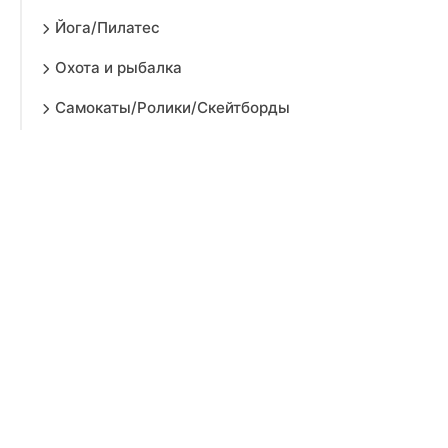
Йога/Пилатес
Охота и рыбалка
Самокаты/Ролики/Скейтборды
Туризм/Походы
Бег/Ходьба
Командные виды спорта
Водные виды спорта
Зимние виды спорта
Поддержка и восстановление
Спортивное питание и косметика
Бадминтон/Теннис