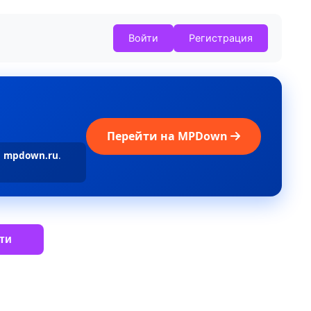
Войти
Регистрация
Перейти на MPDown
а
mpdown.ru
.
ти