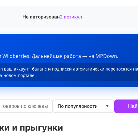
Не авторизован
2 артикул
 Wildberries. Дальнейшая работа — на MPDown.
 ваш аккаунт, баланс и подписки автоматически переносятся н
а новом портале.
По популярности
Най
▼
ки и прыгунки