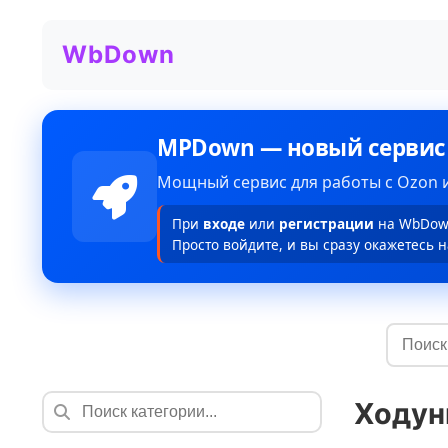
WbDown
MPDown — новый сервис
Мощный сервис для работы с Ozon и
При
входе
или
регистрации
на WbDown
Просто войдите, и вы сразу окажетесь н
Ходун