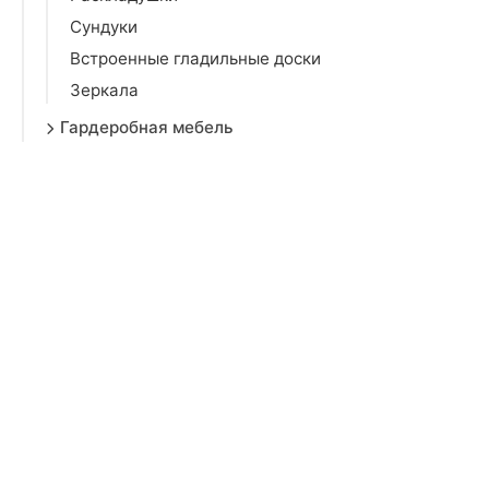
Сундуки
Встроенные гладильные доски
Зеркала
Гардеробная мебель
Офисная мебель
Садовая мебель
Торговая мебель
Торговое оборудование
Мебель для салонов красоты
Зеркала
Мебельная фурнитура
Товары для взрослых