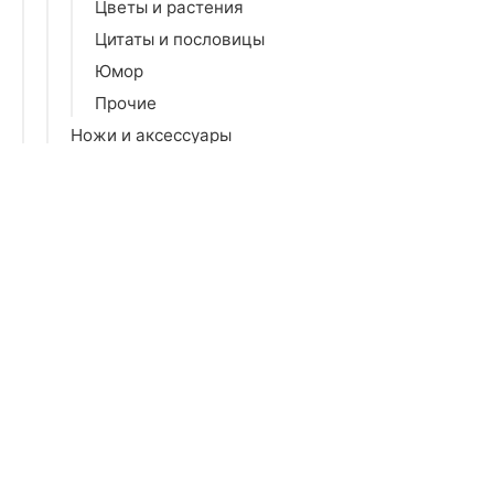
Цветы и растения
Цитаты и пословицы
Юмор
Прочие
Ножи и аксессуары
Посуда для микроволновой печи
Порядок на кухне
Разделочные доски
Сервизы и наборы
Сервировка стола
Столовое серебро
Столовые приборы
Тарелки и блюда
Термопосуда
Фильтры для воды