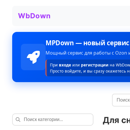
WbDown
MPDown — новый сервис
Мощный сервис для работы с Ozon и
При
входе
или
регистрации
на WbDown
Просто войдите, и вы сразу окажетесь н
Для с