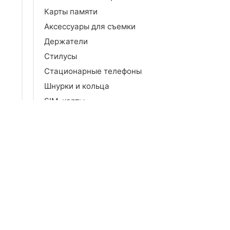
Карты памяти
Аксессуары для съемки
Держатели
Стилусы
Стационарные телефоны
Шнурки и кольца
SIM-карты
ТВ, Аудио, Фото, Видео техника
Ноутбуки, компьютеры и
периферия
Комплектующие для ПК
Игровая техника
Гарнитуры и наушники