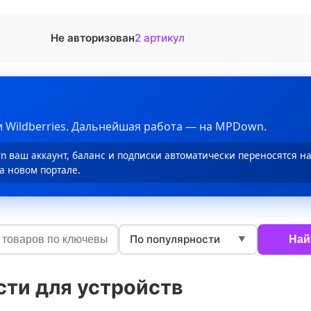
Не авторизован
2 артикул
 Wildberries. Дальнейшая работа — на MPDown.
 ваш аккаунт, баланс и подписки автоматически переносятся н
а новом портале.
По популярности
Най
▼
сти для устройств