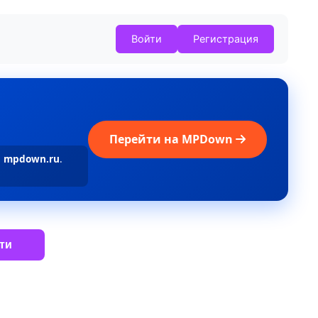
Войти
Регистрация
Перейти на MPDown
а
mpdown.ru
.
ти