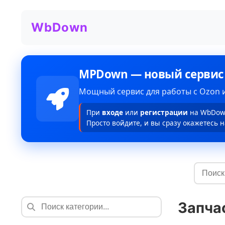
WbDown
MPDown — новый сервис
Мощный сервис для работы с Ozon и
При
входе
или
регистрации
на WbDown
Просто войдите, и вы сразу окажетесь н
Запча