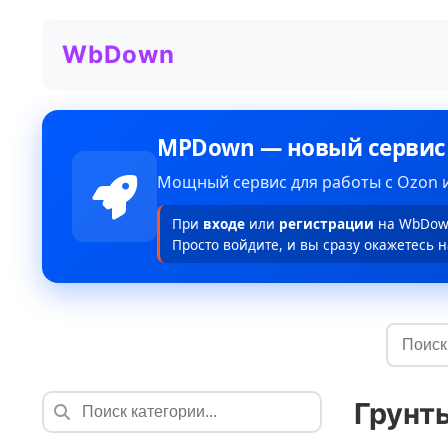
WbDown
MPDown — новый сервис
Мощный сервис для работы с Ozon и
При
входе
или
регистрации
на WbDown
Просто войдите, и вы сразу окажетесь н
Грунт