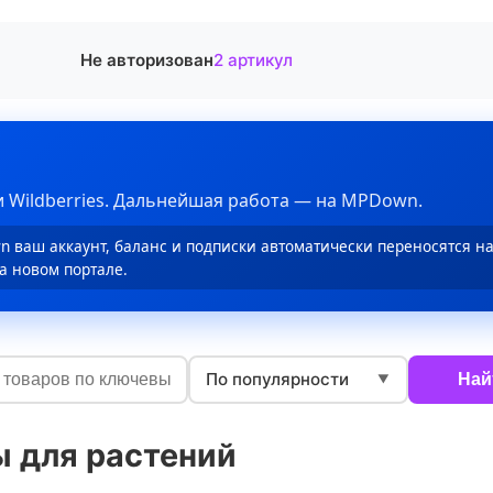
Не авторизован
2 артикул
 Wildberries. Дальнейшая работа — на MPDown.
 ваш аккаунт, баланс и подписки автоматически переносятся н
а новом портале.
По популярности
Най
▼
ы для растений