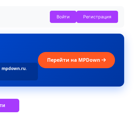
Войти
Регистрация
Перейти на MPDown
а
mpdown.ru
.
ти