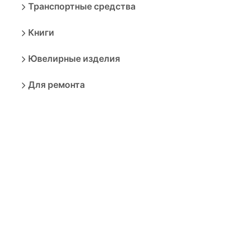
Транспортные средства
Книги
Ювелирные изделия
Для ремонта
Сад и дача
Растения, семена и грунты
Грунты для растений
Корни, клубни, луковицы
Рассада и саженцы
Мох стабилизированный
Семена