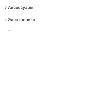
Аксессуары
Электроника
Игрушки
Мебель
Товары для взрослых
Продукты
Бытовая техника
Зоотовары
Спорт