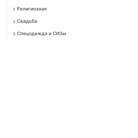
Религиозная
Свадьба
Спецодежда и СИЗы
Подарки женщинам
Обувь
Детям
Мужчинам
Дом
Красота