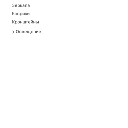
Зеркала
Коврики
Кронштейны
Освещение
Отдых на природе
Парфюмерия для дома
Прихожая
Религия, эзотерика
Сувенирная продукция
Хозяйственные товары
Хранение вещей
Цветы, вазы и кашпо