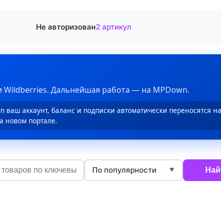
Не авторизован
2 артикул
 Wildberries. Дальнейшая работа — на MPDown.
 ваш аккаунт, баланс и подписки автоматически переносятся н
а новом портале.
По популярности
Най
▼