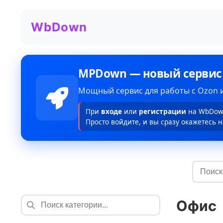
WbDown
MPDown — новый сервис
Мощный сервис для работы с Ozon и
При
входе
или
регистрации
на WbDown
Просто войдите, и вы сразу окажетесь н
Офис