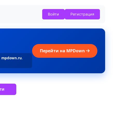
Войти
Регистрация
Перейти на MPDown
а
mpdown.ru
.
ти