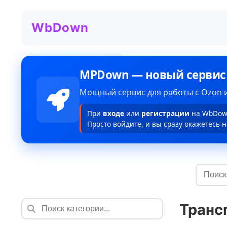
WbDown
MPDown — новый сервис
Мощный сервис для работы с Ozon и
При
входе
или
регистрации
на WbDown
Просто войдите, и вы сразу окажетесь н
Транс