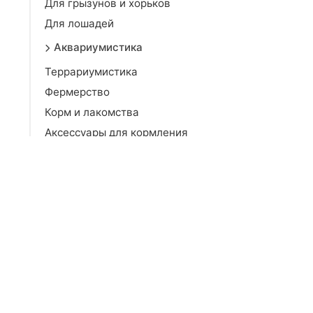
Для грызунов и хорьков
Для лошадей
Аквариумистика
Террариумистика
Фермерство
Корм и лакомства
Аксессуары для кормления
Умные устройства для
животных
Лотки и наполнители
Когтеточки и домики
Транспортировка
Амуниция и дрессировка
Игрушки
Груминг и уход