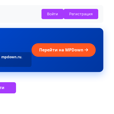
Войти
Регистрация
Перейти на MPDown
а
mpdown.ru
.
ти