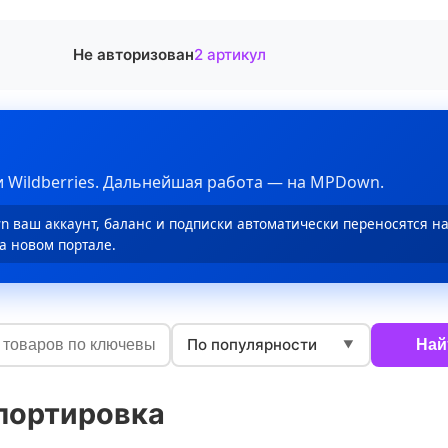
Не авторизован
2 артикул
 Wildberries. Дальнейшая работа — на MPDown.
 ваш аккаунт, баланс и подписки автоматически переносятся н
а новом портале.
По популярности
Най
▼
портировка