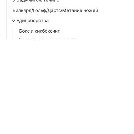
Бильярд/Гольф/Дартс/Метание ножей
Единоборства
Бокс и кикбоксинг
Бразильское джиу-джитсу
ММА
Борьба
Греплинг
Дзюдо
Тренировочный инвентарь
Карате и Кудо
Рукопашный бой
Самбо
Тайский бокс
Тхэквондо