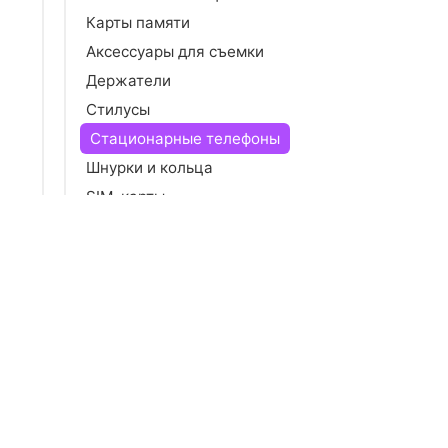
Карты памяти
Аксессуары для съемки
Держатели
Стилусы
Стационарные телефоны
Шнурки и кольца
SIM-карты
ТВ, Аудио, Фото, Видео техника
Ноутбуки, компьютеры и
периферия
Комплектующие для ПК
Игровая техника
Гарнитуры и наушники