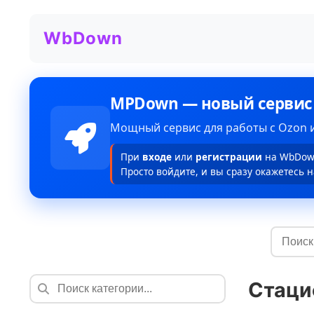
WbDown
MPDown — новый сервис
Мощный сервис для работы с Ozon и
При
входе
или
регистрации
на WbDown
Просто войдите, и вы сразу окажетесь н
Стаци