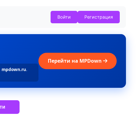
Войти
Регистрация
Перейти на MPDown
а
mpdown.ru
.
ти