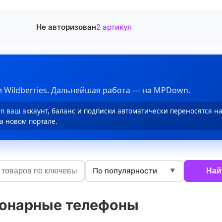
Не авторизован
2 артикул
 Wildberries. Дальнейшая работа — на MPDown.
 ваш аккаунт, баланс и подписки автоматически переносятся н
а новом портале.
По популярности
Най
▼
онарные телефоны