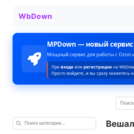
WbDown
MPDown — новый сервис
Мощный сервис для работы с Ozon и
При
входе
или
регистрации
на WbDown
Просто войдите, и вы сразу окажетесь н
Вешал