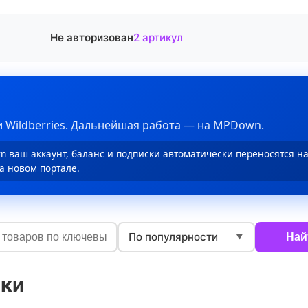
Не авторизован
2 артикул
 Wildberries. Дальнейшая работа — на MPDown.
 ваш аккаунт, баланс и подписки автоматически переносятся н
а новом портале.
По популярности
Най
▼
ки