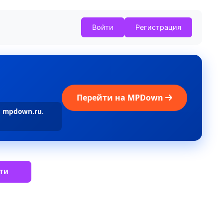
Войти
Регистрация
Перейти на MPDown
а
mpdown.ru
.
ти