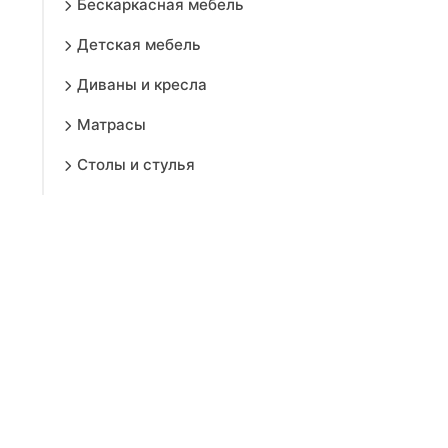
Бескаркасная мебель
Детская мебель
Диваны и кресла
Матрасы
Столы и стулья
Компьютерная и геймерская
мебель
Мебель для гостиной
Мебель для кухни
Мебель для прихожей
Мебель для спальни
Гардеробная мебель