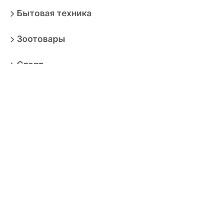
Бытовая техника
Зоотовары
Спорт
Автотовары
Транспортные средства
Книги
Ювелирные изделия
Для ремонта
Сад и дача