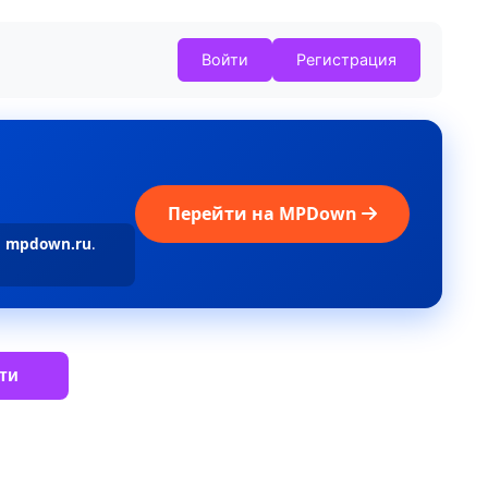
Войти
Регистрация
Перейти на MPDown
а
mpdown.ru
.
ти