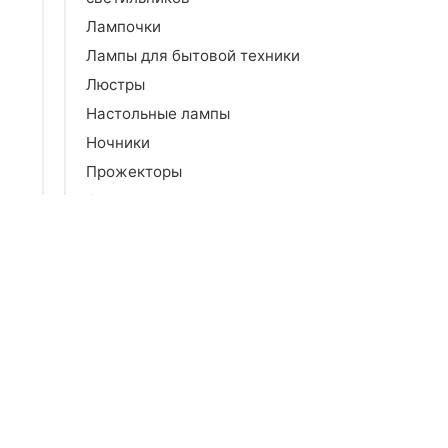
Лампочки
Лампы для бытовой техники
Люстры
Настольные лампы
Ночники
Прожекторы
Светильники
Светильники переносные
Светильники уличные
Светодиоды
Светодиодные ленты
Споты
Торшеры
Фитолампы для растений
Фонарики бытовые