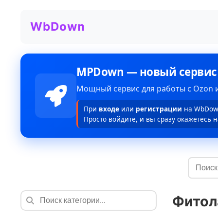
WbDown
MPDown — новый сервис
Мощный сервис для работы с Ozon и
При
входе
или
регистрации
на WbDown
Просто войдите, и вы сразу окажетесь н
Фитол