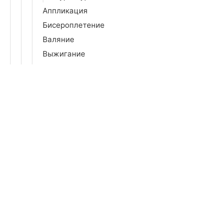
Аппликация
Бисероплетение
Валяние
Выжигание
Вышивание
Вязание
Гравюра
Декупаж
Изготовление аксессуаров для дома
Изготовление кукол и игрушек
Изготовление свечей
Изготовление украшений
Инструменты для рукоделия
Картины по номерам
Квиллинг