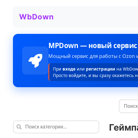
WbDown
MPDown — новый сервис
Мощный сервис для работы с Ozon и
При
входе
или
регистрации
на WbDown
Просто войдите, и вы сразу окажетесь н
Геймп