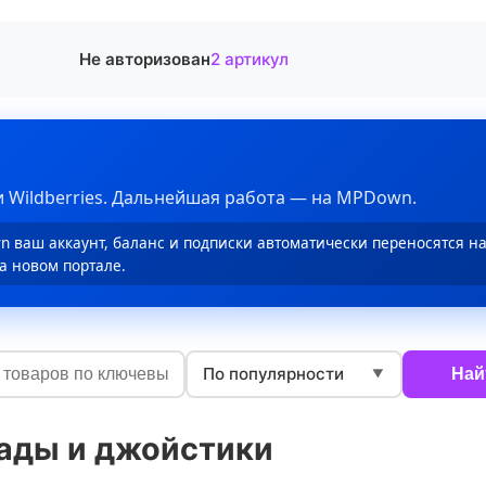
Не авторизован
2 артикул
 Wildberries. Дальнейшая работа — на MPDown.
 ваш аккаунт, баланс и подписки автоматически переносятся н
а новом портале.
По популярности
Най
▼
ады и джойстики