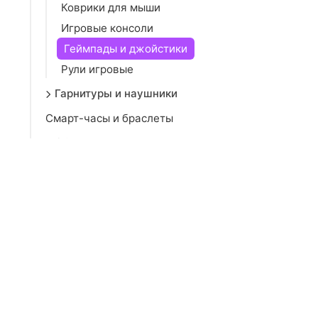
Коврики для мыши
Игровые консоли
Геймпады и джойстики
Рули игровые
Гарнитуры и наушники
Смарт-часы и браслеты
Офисная техника
Сетевое оборудование
Игровые консоли и игры
Развлечения и гаджеты
Автоэлектроника и навигация
Системы безопасности
Умный дом
Детская электроника