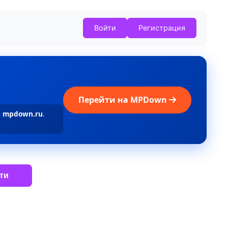
Войти
Регистрация
Перейти на MPDown
а
mpdown.ru
.
ти