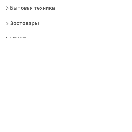
Бытовая техника
Зоотовары
Спорт
Автотовары
Транспортные средства
Книги
Ювелирные изделия
Для ремонта
Сад и дача