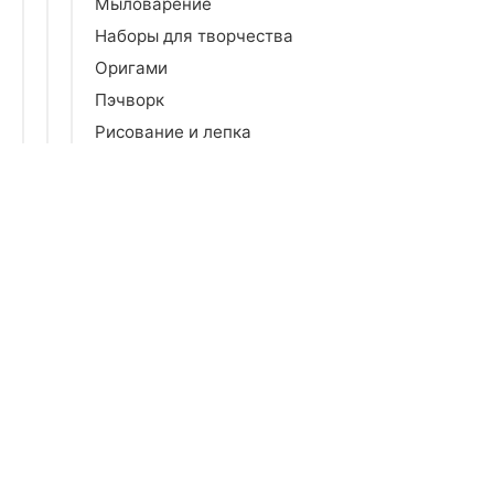
Мыловарение
Наборы для творчества
Оригами
Пэчворк
Рисование и лепка
Скрапбукинг
Чехлы и органайзеры
Шитье
Швейное оборудование и аксессуары
Бытовая химия
Все для праздника
Зеркала
Коврики
Кронштейны
Освещение