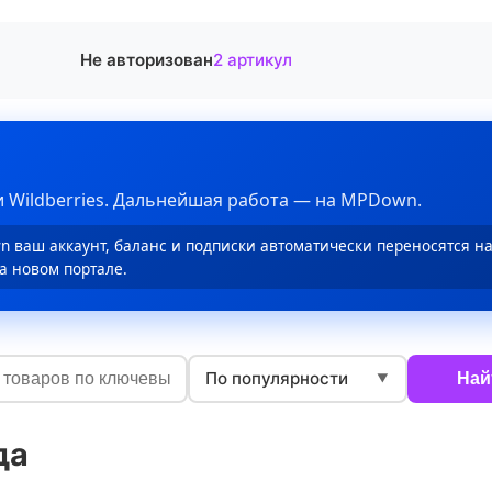
Не авторизован
2 артикул
 Wildberries. Дальнейшая работа — на MPDown.
 ваш аккаунт, баланс и подписки автоматически переносятся н
а новом портале.
По популярности
Най
▼
да