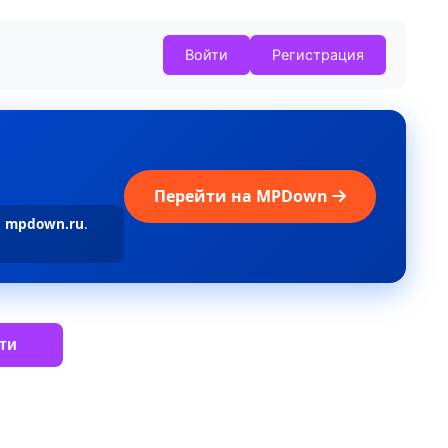
Войти
Регистрация
Перейти на MPDown
а
mpdown.ru
.
ти