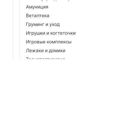
Амуниция
Ветаптека
Груминг и уход
Игрушки и когтеточки
Игровые комплексы
Лежаки и домики
Транспортировка
Одежда
Для собак
Для птиц
Для грызунов и хорьков
Для лошадей
Аквариумистика
Террариумистика