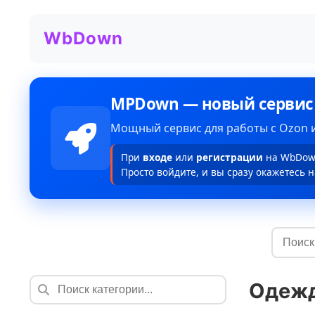
WbDown
MPDown — новый сервис
Мощный сервис для работы с Ozon и
При
входе
или
регистрации
на WbDown
Просто войдите, и вы сразу окажетесь н
Одеж