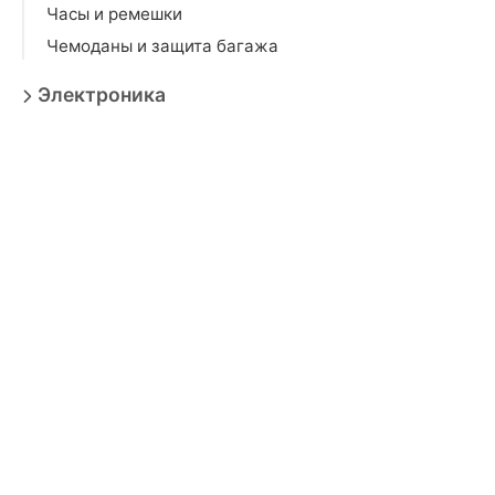
Часы и ремешки
Чемоданы и защита багажа
Электроника
Игрушки
Мебель
Товары для взрослых
Продукты
Бытовая техника
Зоотовары