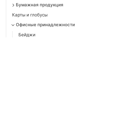
Бумажная продукция
Карты и глобусы
Офисные принадлежности
Бейджи
Демонстрационное оборудование
Держатели и диспенсеры
Информационные таблички и наклейки
Калькуляторы
Канцелярские ножницы и ножи
Клей
Клейкие ленты
Кнопки, скрепки, зажимы
Лотки и накопители для бумаг
Лупы и аксессуары
Настольные подставки и наборы