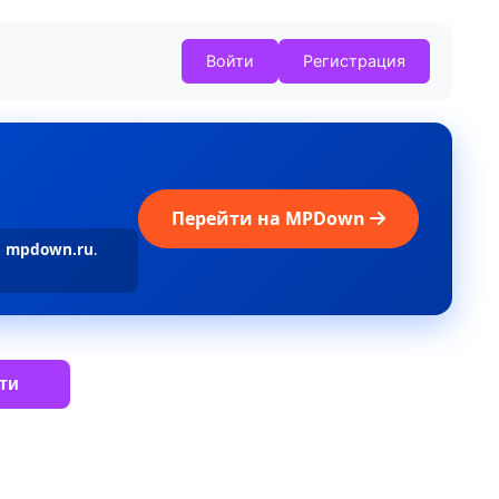
Войти
Регистрация
Перейти на MPDown
а
mpdown.ru
.
ти