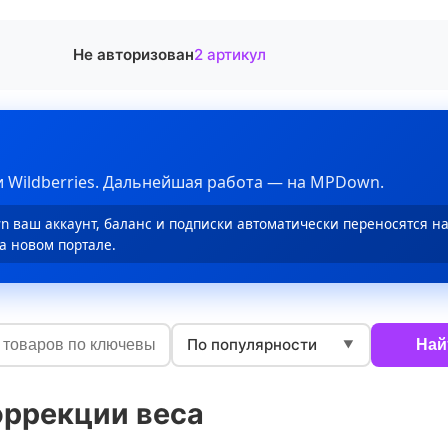
Не авторизован
2 артикул
 Wildberries. Дальнейшая работа — на MPDown.
 ваш аккаунт, баланс и подписки автоматически переносятся н
а новом портале.
По популярности
Най
▼
оррекции веса