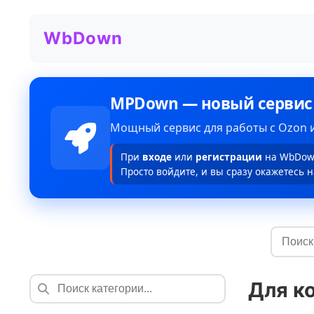
WbDown
MPDown — новый сервис
Мощный сервис для работы с Ozon и
При
входе
или
регистрации
на WbDown
Просто войдите, и вы сразу окажетесь н
Для к