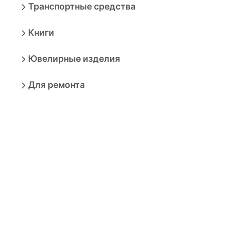
Транспортные средства
Книги
Ювелирные изделия
Для ремонта
Сад и дача
Здоровье
БАДы
Рыбий жир и омега
Витамин D
Для пищеварения и обмена
веществ