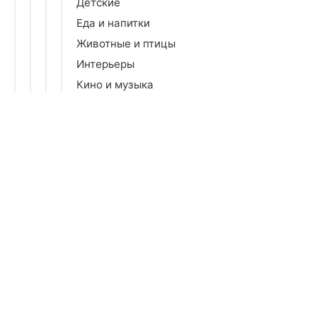
Детские
Еда и напитки
Животные и птицы
Интерьеры
Кино и музыка
Коллажи
Компьютерные игры
Космос
Люди
Натюрморты
Природа
Праздники
Профессии
Религия
Репродукции
Романтика