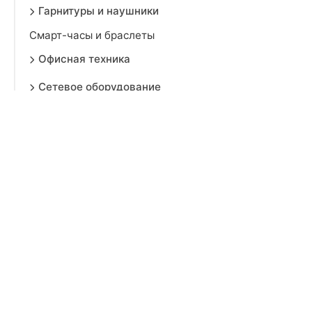
Гарнитуры и наушники
Смарт-часы и браслеты
Офисная техника
Сетевое оборудование
Игровые консоли и игры
Развлечения и гаджеты
Автоэлектроника и навигация
Системы безопасности
Умный дом
Детская электроника
Электротранспорт и аксессуары
Кабели и зарядные устройства
Музыка и видео
Торговое оборудование