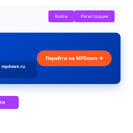
Войти
Регистрация
Перейти на MPDown
а
mpdown.ru
.
ти