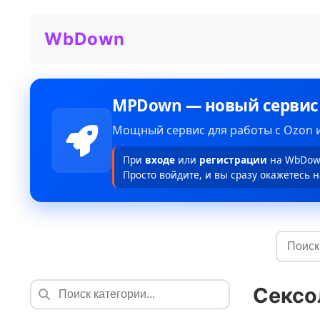
WbDown
MPDown — новый сервис
Мощный сервис для работы с Ozon и
При
входе
или
регистрации
на WbDown
Просто войдите, и вы сразу окажетесь н
Сексо