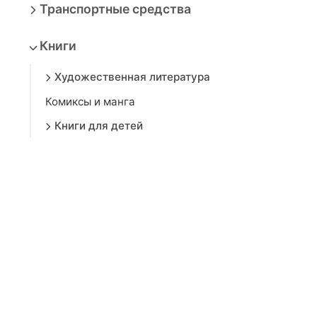
Транспортные средства
Книги
Художественная литература
Комиксы и манга
Книги для детей
Воспитание и развитие ребенка
Образование
Самообразование и развитие
Бизнес и менеджмент
Хобби и досуг
Астрология и эзотерика
Дом, сад и огород