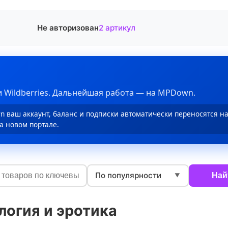
Не авторизован
2 артикул
 Wildberries. Дальнейшая работа — на MPDown.
 ваш аккаунт, баланс и подписки автоматически переносятся н
а новом портале.
По популярности
Най
▼
логия и эротика