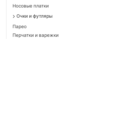
Носовые платки
Очки и футляры
Парео
Перчатки и варежки
Платки и шарфы
Религиозные
Ремни и пояса
Сумки и рюкзаки
Часы и ремешки
Чемоданы и защита багажа
Электроника
Игрушки