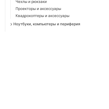
Чехлы и рюкзаки
Проекторы и аксессуары
Квадрокоптеры и аксессуары
Ноутбуки, компьютеры и периферия
Комплектующие для ПК
Игровая техника
Гарнитуры и наушники
Смарт-часы и браслеты
Офисная техника
Сетевое оборудование
Игровые консоли и игры
Развлечения и гаджеты
Автоэлектроника и навигация