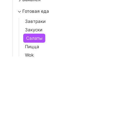
Готовая еда
Завтраки
Закуски
Салаты
Пицца
Wok
Супы
Соусы
Вторые блюда
Суши, роллы, онигири
Поке и боулы
Бургеры, шаурма, хот-доги
Хлеб и выпечка
Торты, пирожные, десерты