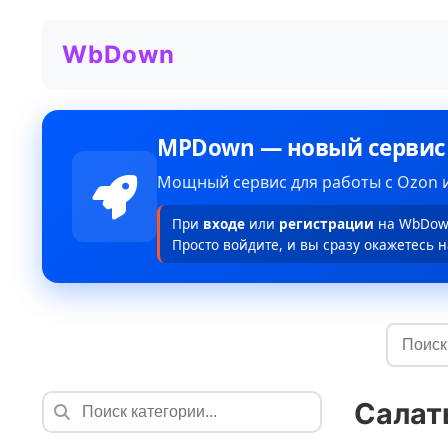
WbDown
MPDown — новый сервис
Мощный сервис для работы с Ozon и
При
входе
или
регистрации
на WbDown
Просто войдите, и вы сразу окажетесь н
Салат