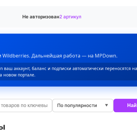
Не авторизован
2 артикул
 Wildberries. Дальнейшая работа — на MPDown.
 ваш аккаунт, баланс и подписки автоматически переносятся н
а новом портале.
По популярности
Най
▼
ы