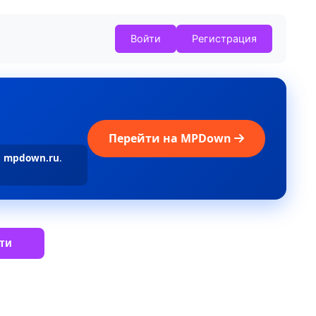
Войти
Регистрация
Перейти на MPDown
а
mpdown.ru
.
ти