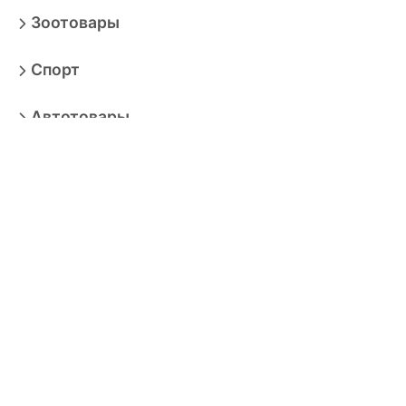
Зоотовары
Спорт
Автотовары
Транспортные средства
Книги
Ювелирные изделия
Для ремонта
Сад и дача
Здоровье