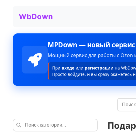
WbDown
MPDown — новый сервис
Мощный сервис для работы с Ozon и
При
входе
или
регистрации
на WbDown
Просто войдите, и вы сразу окажетесь н
Подар