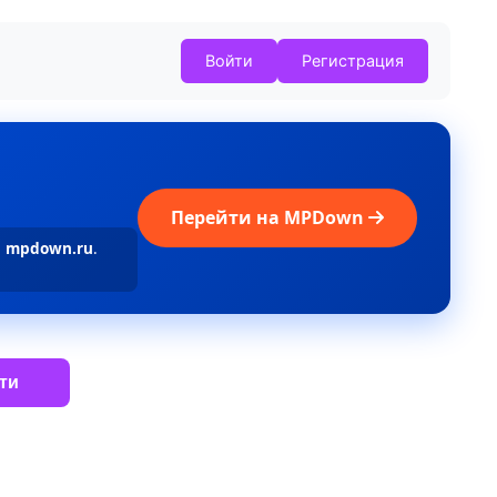
Войти
Регистрация
Перейти на MPDown
а
mpdown.ru
.
ти