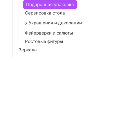
Подарочная упаковка
Сервировка стола
Украшения и декорации
Фейерверки и салюты
Ростовые фигуры
Зеркала
Коврики
Кронштейны
Освещение
Отдых на природе
Парфюмерия для дома
Прихожая
Религия, эзотерика
Сувенирная продукция