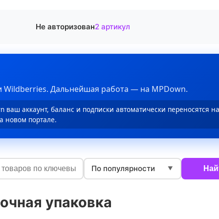
Не авторизован
2 артикул
 Wildberries. Дальнейшая работа — на MPDown.
 ваш аккаунт, баланс и подписки автоматически переносятся н
а новом портале.
По популярности
Най
▼
очная упаковка