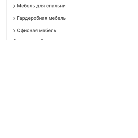
Мебель для спальни
Гардеробная мебель
Офисная мебель
Садовая мебель
Торговая мебель
Торговое оборудование
Мебель для салонов красоты
Зеркала
Мебельная фурнитура
Товары для взрослых
Продукты