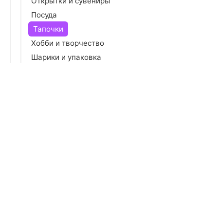
Открытки и сувениры
Посуда
Тапочки
Хобби и творчество
Шарики и упаковка
Ювелирные украшения
Именные подарки
Дом
Красота
Аксессуары
Электроника
Игрушки