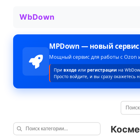
WbDown
MPDown — новый сервис
Мощный сервис для работы с Ozon и
При
входе
или
регистрации
на WbDown
Просто войдите, и вы сразу окажетесь н
Косме