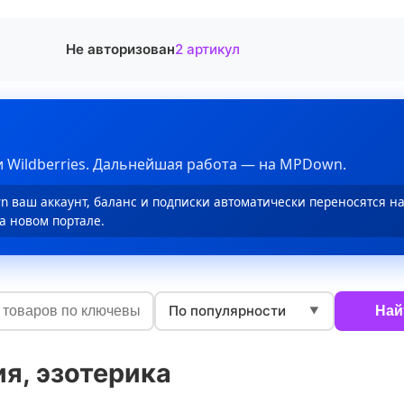
Не авторизован
2 артикул
 Wildberries. Дальнейшая работа — на MPDown.
 ваш аккаунт, баланс и подписки автоматически переносятся н
а новом портале.
По популярности
Най
▼
ия, эзотерика