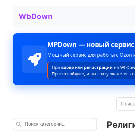
WbDown
MPDown — новый сервис
Мощный сервис для работы с Ozon и
При
входе
или
регистрации
на WbDown
Просто войдите, и вы сразу окажетесь н
Религ