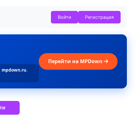
Войти
Регистрация
Перейти на MPDown
а
mpdown.ru
.
ти